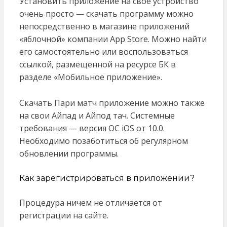
Установить приложение на свое устройство
очень просто — скачать программу можно
непосредственно в магазине приложений
«яблочной» компании App Store. Можно найти
его самостоятельно или воспользоваться
ссылкой, размещенной на ресурсе БК в
разделе «Мобильное приложение».
Скачать Пари матч приложение можно также
на свои Айпад и Айпод тач. Системные
требования — версия ОС iOS от 10.0.
Необходимо позаботиться об регулярном
обновлении программы.
Как зарегистрироваться в приложении?
Процедура ничем не отличается от
регистрации на сайте.