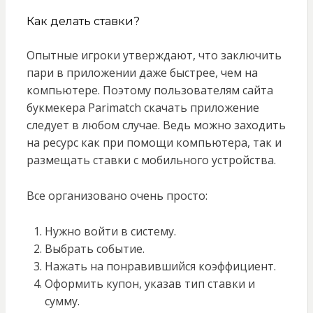
Как делать ставки?
Опытные игроки утверждают, что заключить
пари в приложении даже быстрее, чем на
компьютере. Поэтому пользователям сайта
букмекера Parimatch скачать приложение
следует в любом случае. Ведь можно заходить
на ресурс как при помощи компьютера, так и
размещать ставки с мобильного устройства.
Все организовано очень просто:
Нужно войти в систему.
Выбрать событие.
Нажать на понравившийся коэффициент.
Оформить купон, указав тип ставки и
сумму.