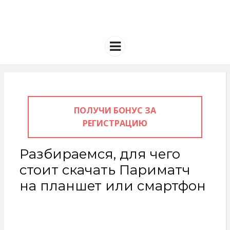
Menu
ПОЛУЧИ БОНУС ЗА
РЕГИСТРАЦИЮ
Разбираемся, для чего
стоит скачать Париматч
на планшет или смартфон