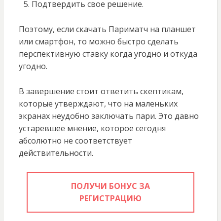
Подтвердить свое решение.
Поэтому, если скачать Париматч на планшет
или смартфон, то можно быстро сделать
перспективную ставку когда угодно и откуда
угодно.
В завершение стоит ответить скептикам,
которые утверждают, что на маленьких
экранах неудобно заключать пари. Это давно
устаревшее мнение, которое сегодня
абсолютно не соответствует
действительности.
ПОЛУЧИ БОНУС ЗА
РЕГИСТРАЦИЮ