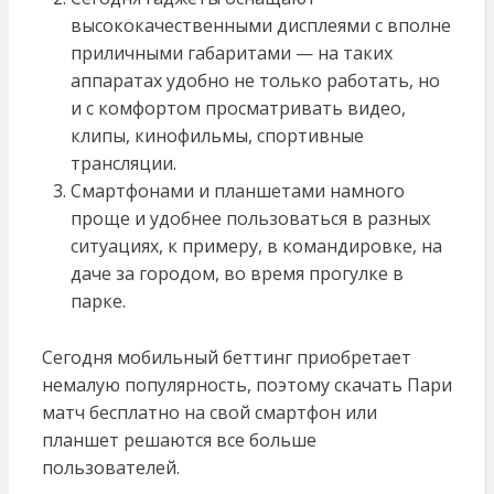
высококачественными дисплеями с вполне
приличными габаритами — на таких
аппаратах удобно не только работать, но
и с комфортом просматривать видео,
клипы, кинофильмы, спортивные
трансляции.
Смартфонами и планшетами намного
проще и удобнее пользоваться в разных
ситуациях, к примеру, в командировке, на
даче за городом, во время прогулке в
парке.
Сегодня мобильный беттинг приобретает
немалую популярность, поэтому скачать Пари
матч бесплатно на свой смартфон или
планшет решаются все больше
пользователей.