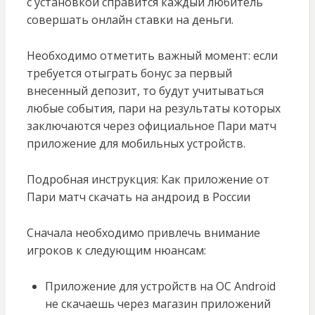
с установкой справится каждый любитель
совершать онлайн ставки на деньги.
Необходимо отметить важный момент: если
требуется отыграть бонус за первый
внесенный депозит, то будут учитываться
любые события, пари на результаты которых
заключаются через официальное Пари матч
приложение для мобильных устройств.
Подробная инструкция: Как приложение от
Пари матч скачать на андроид в России
Сначала необходимо привлечь внимание
игроков к следующим нюансам:
Приложение для устройств на ОС Android
не скачаешь через магазин приложений