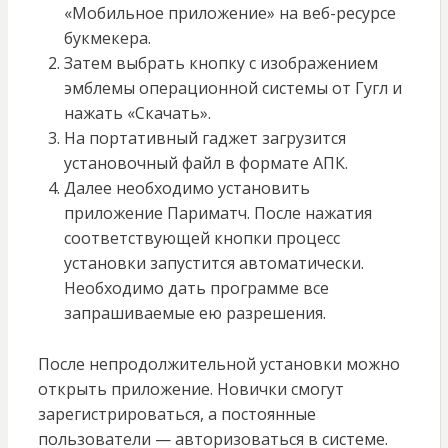
«Мобильное приложение» на веб-ресурсе
букмекера.
Затем выбрать кнопку с изображением
эмблемы операционной системы от Гугл и
нажать «Скачать».
На портативный гаджет загрузится
установочный файл в формате АПК.
Далее необходимо установить
приложение Париматч. После нажатия
соответствующей кнопки процесс
установки запустится автоматически.
Необходимо дать программе все
запрашиваемые ею разрешения.
После непродолжительной установки можно
открыть приложение. Новички смогут
зарегистрироваться, а постоянные
пользователи — авторизоваться в системе.