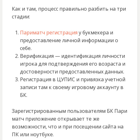
Как и там, процесс правильно разбить на три
стадии:
Париматч регистрация
у букмекера и
предоставление личной информации о
себе.
Верификация — идентификация личности
игрока для подтверждения его возраста и
достоверности предоставленных данных.
Регистрация в ЦУПИС и привязка учетной
записи там к своему игровому аккаунту в
БК.
Зарегистрированным пользователям БК Пари
матч приложение открывает те же
возможности, что и при посещении сайта на
ПК или ноутбуке.