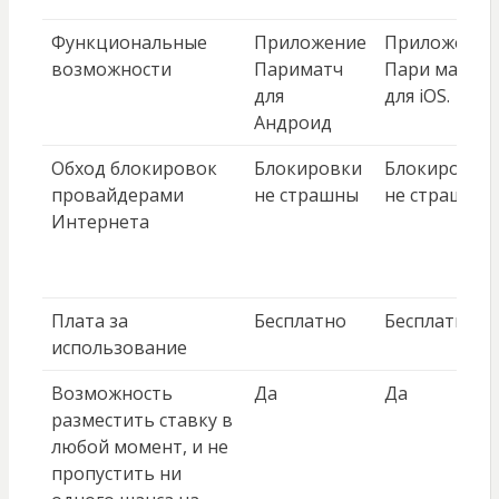
Функциональные
Приложение
Приложение
возможности
Париматч
Пари матч
для
для
iOS
.
Андроид
Обход блокировок
Блокировки
Блокировки
провайдерами
не страшны
не страшны
Интернета
Плата за
Бесплатно
Бесплатно
использование
Возможность
Да
Да
разместить ставку в
любой момент, и не
пропустить ни